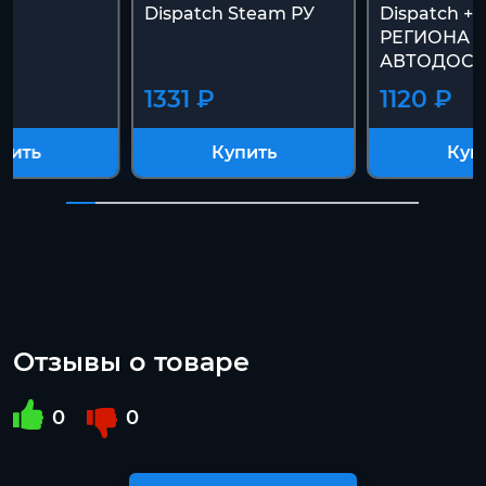
Dispatch Steam РУ
Dispatch 
РЕГИОНА 
АВТОДОСТ
1331 ₽
1120 ₽
пить
Купить
Куп
Отзывы о товаре
0
0