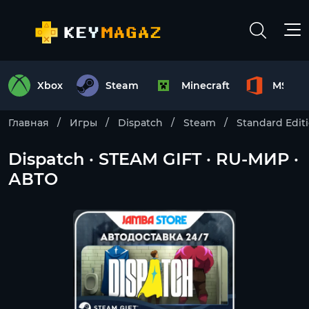
Xbox
Steam
Minecraft
MS Off
Главная
Игры
Dispatch
Steam
Standard Edit
Dispatch · STEAM GIFT · RU-МИР ·
АВТО