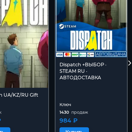
Dispatch +ВЫБОР ·
STEAM RU ·
АВТОДОСТАВКА
h UA/KZ/RU Gift
Ключ
ж
1430
продаж
₽
984 ₽