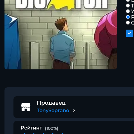
Б
Р
С
Продавец
TonySoprano
Рейтинг
(100%)