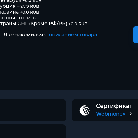
еларусь
+0.0 RUB
Турция
+47.19 RUB
Украина
+0.0 RUB
оссия
+0.0 RUB
траны СНГ (Кроме РФ/РБ)
+0.0 RUB
Я ознакомился с
описанием товара
Сертификат
Webmoney