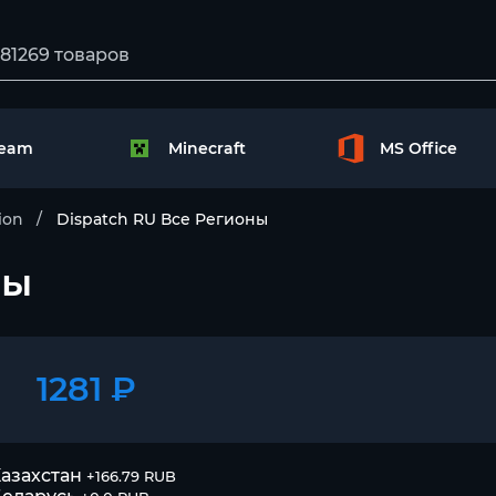
team
Minecraft
MS Office
ion
Dispatch RU Все Регионы
ны
1281 ₽
азахстан
+166.79 RUB