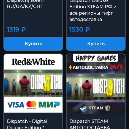
Dispatch| steam
Dispatch Deluxe
RU/UA/KZ/CНГ
Edition STEAM РФ и
все регионы гифт
автодоставка
1319 ₽
1530 ₽
Купить
Купить
Dispatch - Digital
Dispatch STEAM
Deluxe Edition *
АВТОДОСТАВКА