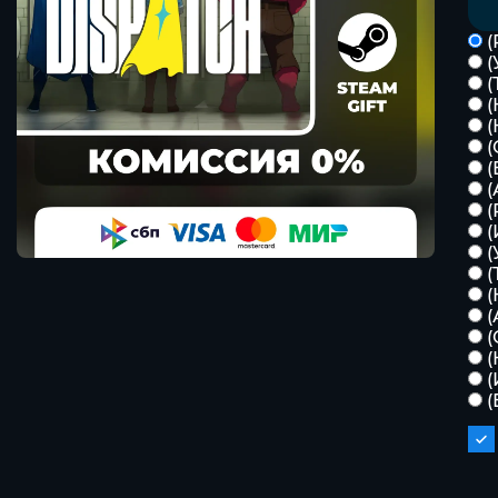
(
(
(
(
(
(
(
(
(
(
(
(
(
(
(
(
(
(