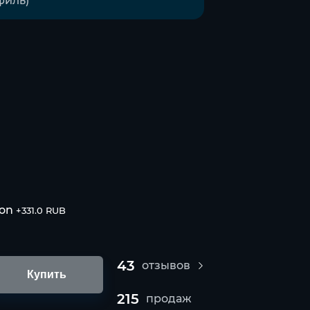
ion
+331.0 RUB
43
отзывов
Купить
215
продаж