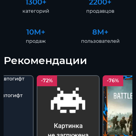
1300+
2200+
категорий
продавцов
10М+
8М+
продаж
пользователей
Рекомендации
-72%
-76%
 Автогифт
A