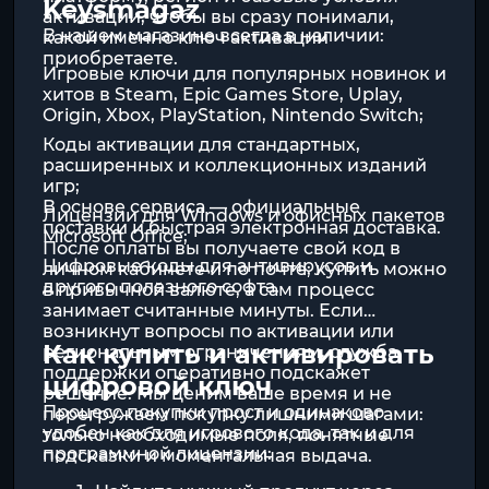
Keysmagaz
активации, чтобы вы сразу понимали,
В нашем магазине всегда в наличии:
какой именно ключ активации
приобретаете.
Игровые ключи для популярных новинок и
хитов в Steam, Epic Games Store, Uplay,
Origin, Xbox, PlayStation, Nintendo Switch;
Коды активации для стандартных,
расширенных и коллекционных изданий
игр;
В основе сервиса — официальные
Лицензии для
Windows
и офисных пакетов
поставки и быстрая электронная доставка.
Microsoft Office
;
После оплаты вы получаете свой код в
Цифровые коды для антивирусов и
личном кабинете и по почте; купить можно
другого полезного софта.
в привычной валюте, а сам процесс
занимает считанные минуты. Если
возникнут вопросы по активации или
Как купить и активировать
региональным ограничениям, служба
поддержки оперативно подскажет
цифровой ключ
решение. Мы ценим ваше время и не
Процесс покупки прост и одинаково
перегружаем покупку лишними шагами:
удобен как для игрового кода, так и для
только необходимые поля, понятные
программной лицензии:
подсказки и моментальная выдача.