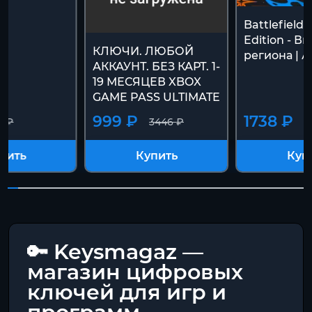
Battlefield 
Edition - В
КЛЮЧИ. ЛЮБОЙ
региона | 
АККАУНТ. БЕЗ КАРТ. 1-
19 МЕСЯЦЕВ XBOX
GAME PASS ULTIMATE
999 ₽
1738 ₽
0 ₽
3446 ₽
пить
Купить
Куп
🔑 Keysmagaz —
магазин цифровых
ключей для игр и