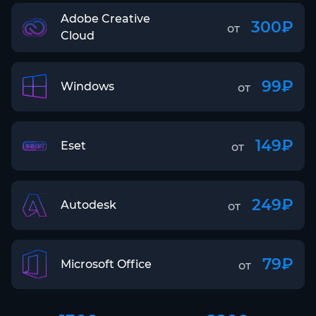
Adobe Creative
300₽
от
Cloud
99₽
Windows
от
149₽
Eset
от
249₽
Autodesk
от
79₽
Microsoft Office
от