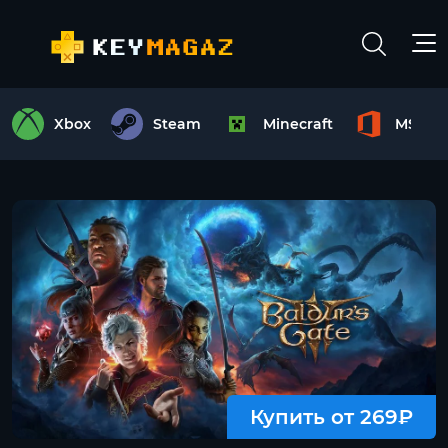
Xbox
Steam
Minecraft
MS Off
Купить от 269₽