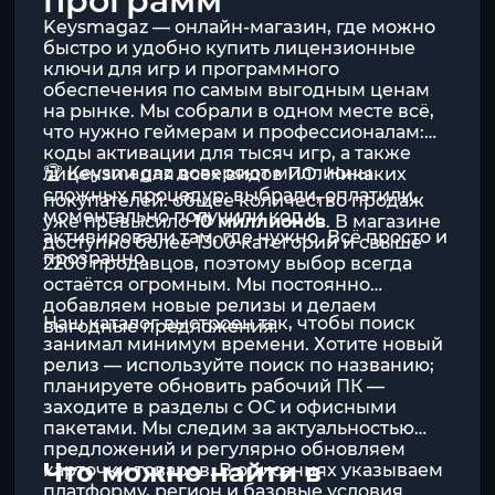
программ
Keysmagaz — онлайн-магазин, где можно
быстро и удобно купить лицензионные
ключи для игр и программного
обеспечения по самым выгодным ценам
на рынке. Мы собрали в одном месте всё,
что нужно геймерам и профессионалам:
коды активации для тысяч игр
, а также
🏆 Keysmagaz доверяют миллионы
лицензии для всех видов ПО
. Никаких
сложных процедур: выбрали, оплатили,
покупателей: общее количество продаж
моментально получили код и
уже превысило
10 миллионов
. В магазине
активировали там, где нужно. Всё просто и
доступно более 1300 категорий и свыше
прозрачно.
2200 продавцов, поэтому выбор всегда
остаётся огромным. Мы постоянно
добавляем новые релизы и делаем
Наш каталог выстроен так, чтобы поиск
выгодные предложения.
занимал минимум времени. Хотите новый
релиз — используйте поиск по названию;
планируете обновить рабочий ПК —
заходите в разделы с ОС и офисными
пакетами. Мы следим за актуальностью
предложений и регулярно обновляем
Что можно найти в
карточки товаров. В описаниях указываем
платформу, регион и базовые условия