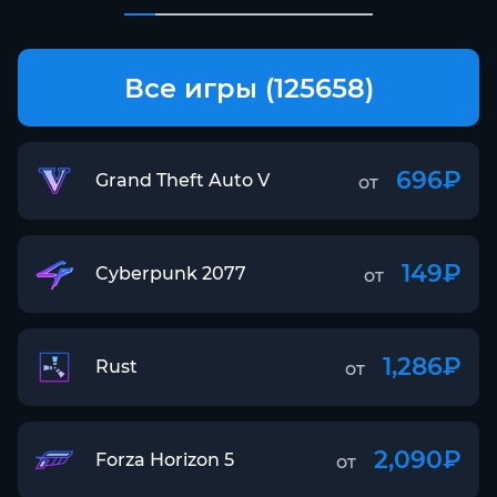
Все игры (125658)
696₽
Grand Theft Auto V
от
149₽
Cyberpunk 2077
от
1,286₽
Rust
от
2,090₽
Forza Horizon 5
от