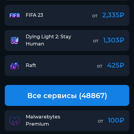
2,335₽
FIFA 23
от
Dying Light 2: Stay
1,303₽
от
Human
425₽
Raft
от
Все сервисы (48867)
Malwarebytes
100₽
от
Premium