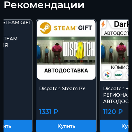
Рекомендации
- STEAM
СИЯ
Dispatch Steam РУ
Dispatch 
РЕГИОНА 
АВТОДОСТ
1331 ₽
1120 ₽
пить
Купить
Куп