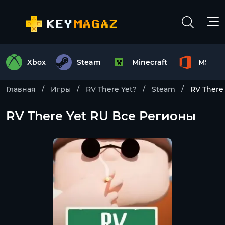
Xbox
Steam
Minecraft
MS Off
Главная
Игры
RV There Yet?
Steam
RV There
RV There Yet RU Все Регионы