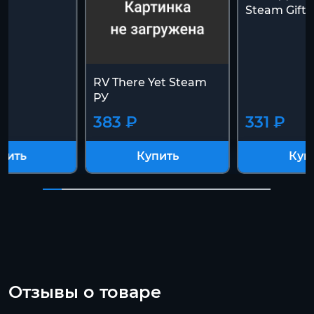
Steam Gift]
RV There Yet Steam
РУ
383 ₽
331 ₽
пить
Купить
Куп
Отзывы о товаре