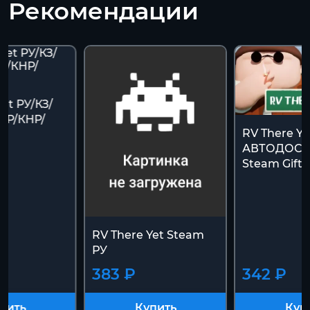
Рекомендации
Yet РУ/КЗ/
АР/КНР/
RV There Yet
АВТОДОСТА
Steam Gift]
RV There Yet Steam
РУ
383 ₽
342 ₽
пить
Купить
Куп