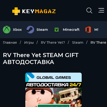
Xbox
Steam
Minecraft
MS Off
Главная
Игры
RV There Yet?
Steam
RV There
RV There Yet STEAM GIFT
АВТОДОСТАВКА