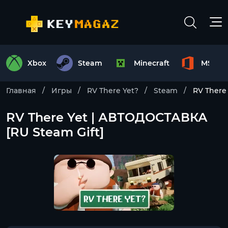
Xbox
Steam
Minecraft
MS Off
Главная
Игры
RV There Yet?
Steam
RV There
RV There Yet | АВТОДОСТАВКА
[RU Steam Gift]