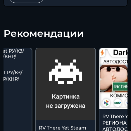
Рекомендации
Yet РУ/КЗ/
АР/КНР/
RV There Y
РЕГИОНА 
RV There Yet Steam
АВТОДОСТ