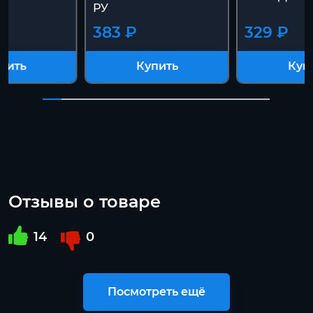
РУ
383 ₽
329 ₽
пить
Купить
Куп
Отзывы о товаре
14
0
Посмотреть ещё