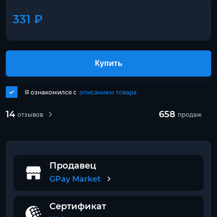
331 ₽
Купить
Я ознакомился с
описанием товара
14
658
отзывов
продаж
Продавец
GPay Market
Сертификат