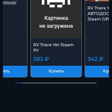
АР/КНР/
RV There Yet
АВТОДОСТА
Steam Gift]
RV There Yet Steam
РУ
383 ₽
342 ₽
пить
Купить
Куп