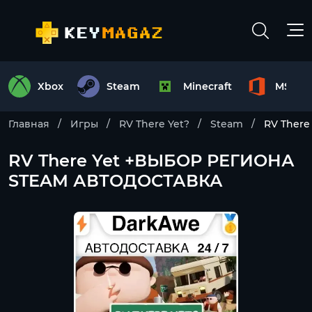
Xbox
Steam
Minecraft
MS Off
Главная
Игры
RV There Yet?
Steam
RV Ther
RV There Yet +ВЫБОР РЕГИОНА
STEAM АВТОДОСТАВКА