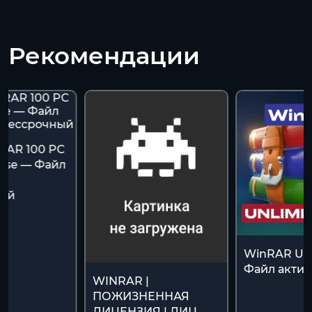
Рекомендации
RAR 100 PC
ense — Файл
и
ный
WinRAR Unl
Файл акти
WINRAR |
ПОЖИЗНЕННАЯ
ЛИЦЕНЗИЯ | ЛИЦ.