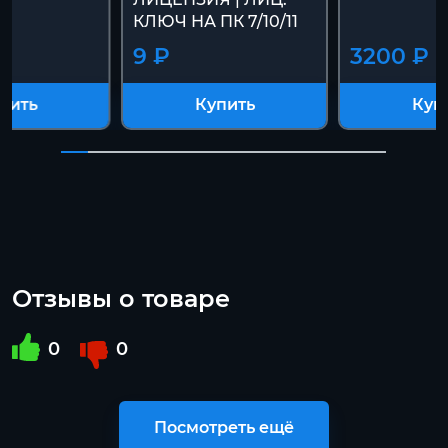
КЛЮЧ НА ПК 7/10/11
9 ₽
3200 ₽
пить
Купить
Куп
Отзывы о товаре
0
0
Посмотреть ещё