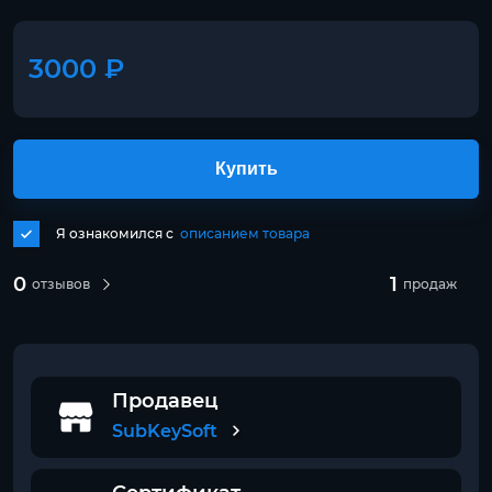
3000 ₽
Купить
Я ознакомился с
описанием товара
0
1
отзывов
продаж
Продавец
SubKeySoft