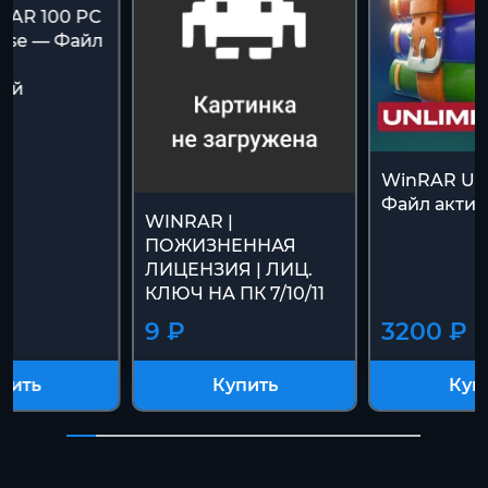
RAR 100 PC
ense — Файл
и
ный
WinRAR Unl
Файл акти
WINRAR |
ПОЖИЗНЕННАЯ
ЛИЦЕНЗИЯ | ЛИЦ.
КЛЮЧ НА ПК 7/10/11
9 ₽
3200 ₽
пить
Купить
Куп