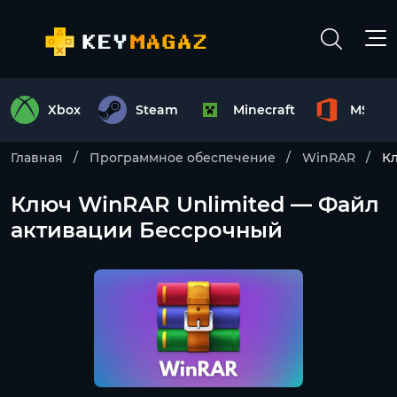
Xbox
Steam
Minecraft
MS Off
Главная
Программное обеспечение
WinRAR
К
Ключ WinRAR Unlimited — Файл
активации Бессрочный