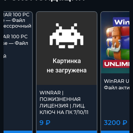
RAR 100 PC
ense — Файл
и
ный
WinRAR Unl
Файл акти
WINRAR |
ПОЖИЗНЕННАЯ
ЛИЦЕНЗИЯ | ЛИЦ.
КЛЮЧ НА ПК 7/10/11
9 ₽
3200 ₽