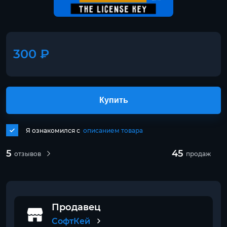
300 ₽
Купить
Я ознакомился с
описанием товара
5
45
отзывов
продаж
Продавец
СофтКей