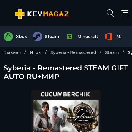
Xbox
Steam
Minecraft
MS Off
Главная
Игры
Syberia - Remastered
Steam
S
Syberia - Remastered STEAM GIFT
AUTO RU+МИР