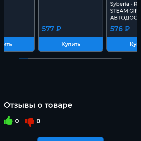
Syberia - R
STEAM GIFT
АВТОДОСТ
577 ₽
576 ₽
пить
Купить
Куп
Отзывы о товаре
0
0