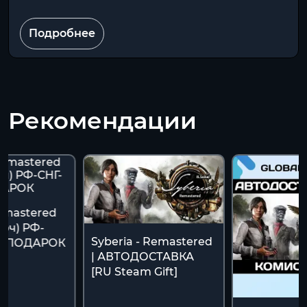
Подробнее
Рекомендации
emastered
юч) РФ-
Syberia - Remastered
 + ПОДАРОК
| АВТОДОСТАВКА
[RU Steam Gift]