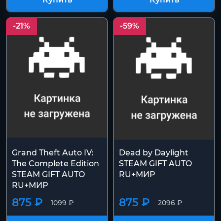
Купить
Купить
-21%
-59%
Grand Theft Auto IV:
Dead by Daylight
The Complete Edition
STEAM GIFT AUTO
STEAM GIFT AUTO
RU+МИР
RU+МИР
875 ₽
875 ₽
1099 ₽
2096 ₽