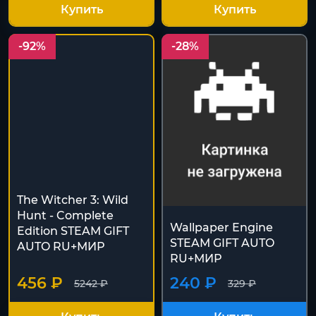
Купить
Купить
-92%
-28%
The Witcher 3: Wild
Wallpaper Engine
Hunt - Complete
STEAM GIFT AUTO
Edition STEAM GIFT
RU+МИР
AUTO RU+МИР
456 ₽
240 ₽
5242 ₽
329 ₽