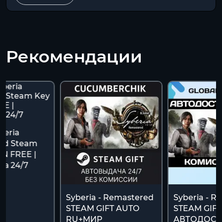
Рекомендации
beria
ed Steam
N FREE |
ча 24/7
Syberia - Remastered
Syberia - R
STEAM GIFT AUTO
STEAM GIFT
RU+МИР
АВТОДОСТ