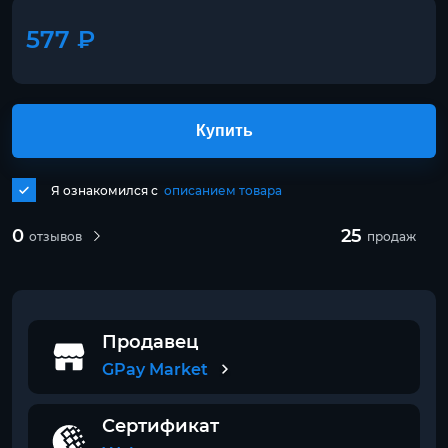
577 ₽
Купить
Я ознакомился с
описанием товара
0
25
отзывов
продаж
Продавец
GPay Market
Сертификат