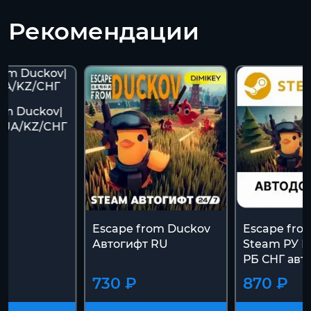
Рекомендации
om Duckov|
/UA/KZ/CНГ
Escape from Duckov
Escape fro
Автогифт RU
Steam РУ К
РБ СНГ авт
730 ₽
870 ₽