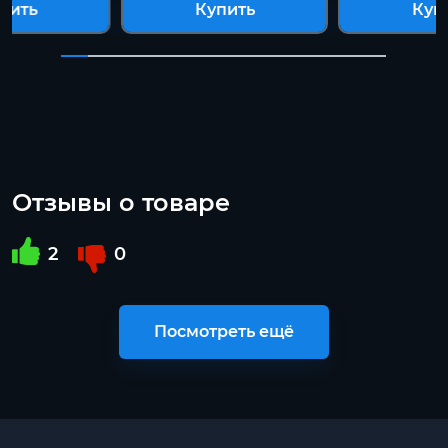
пить
Купить
Куп
Отзывы о товаре
2
0
Посмотреть ещё