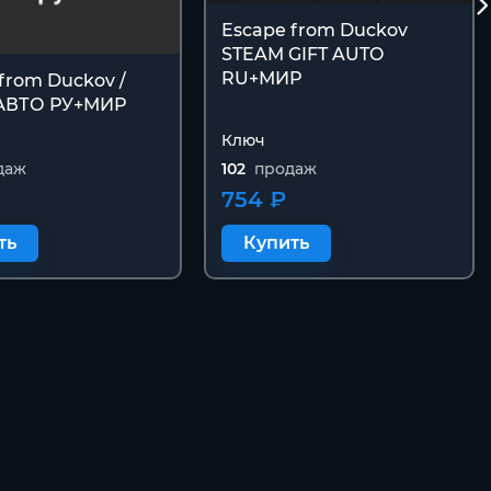
Escape from Duckov
STEAM GIFT AUTO
RU+МИР
from Duckov /
АВТО РУ+МИР
Ключ
даж
102
продаж
754 ₽
ть
Купить