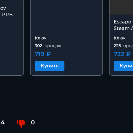
kov
ТР РБ
Escape 
Steam 
Ключ
Ключ
302
продаж
225
про
719 ₽
722 ₽
Купить
Купи
4
0