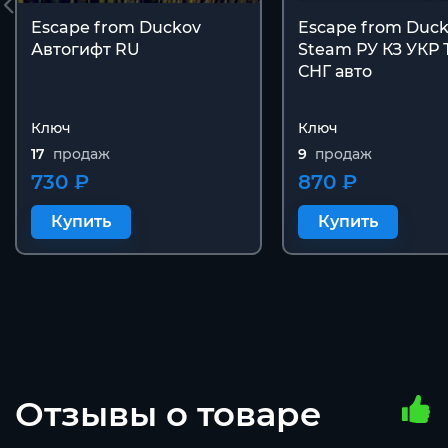
Escape from Duckov
Escape from Duc
Автогифт RU
Steam РУ КЗ УКР 
СНГ авто
Ключ
Ключ
17
продаж
9
продаж
730 ₽
870 ₽
Купить
Купить
Отзывы о товаре