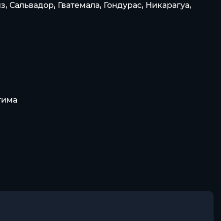
, Сальвадор, Гватемала, Гондурас, Никарагуа,
тима