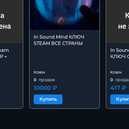
In Sound Mind КЛЮЧ
STEAM ВСЕ СТРАНЫ
team
In Sou
Р +
КЛЮЧ 
Ключ
Ключ
0
продаж
0
прода
10000 ₽
417 ₽
Купить
Купи