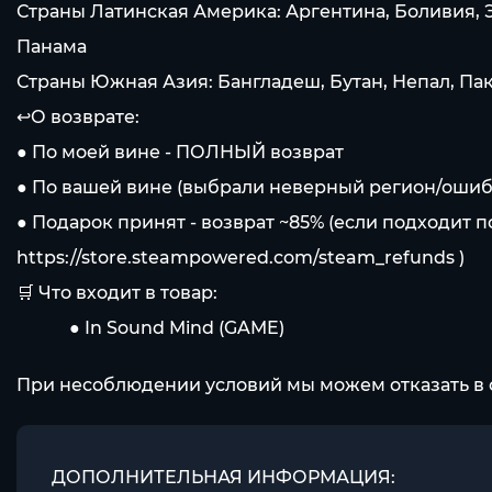
Страны Латинская Америка: Аргентина, Боливия, Эк
Панама
Страны Южная Азия: Бангладеш, Бутан, Непал, Па
↩️О возврате:
● По моей вине - ПОЛНЫЙ возврат
● По вашей вине (выбрали неверный регион/ошибли
● Подарок принят - возврат ~85% (если подходит 
https://store.steampowered.com/steam_refunds
)
🛒 Что входит в товар:
⠀⠀⠀⠀● In Sound Mind (GAME)
При несоблюдении условий мы можем отказать в 
ДОПОЛНИТЕЛЬНАЯ ИНФОРМАЦИЯ: