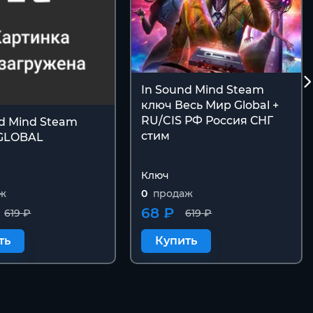
In Sound Mind Steam
ключ Весь Мир Global +
RU/CIS РФ Россия СНГ
nd Mind Steam
стим
GLOBAL
Ключ
ж
0
продаж
68 ₽
619 ₽
619 ₽
ть
Купить