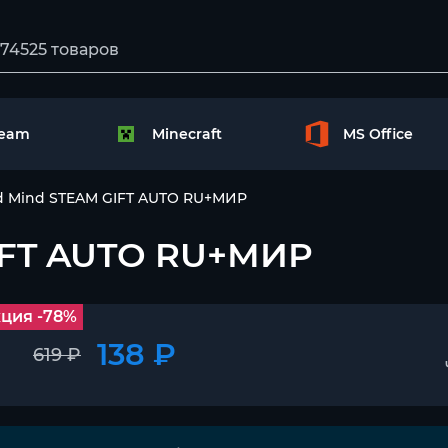
team
Minecraft
MS Office
d Mind STEAM GIFT AUTO RU+МИР
GIFT AUTO RU+МИР
ция -78%
138 ₽
619 ₽