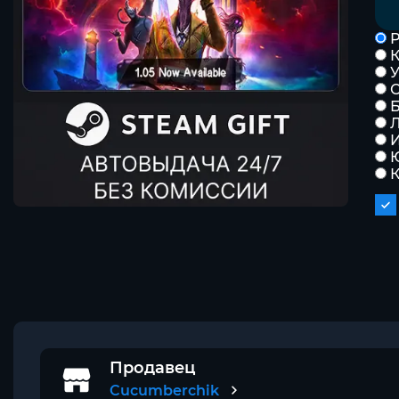
Р
К
Б
Л
К
Продавец
Cucumberchik