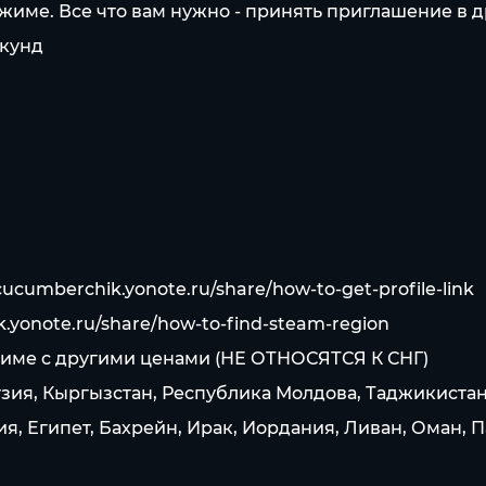
име. Все что вам нужно - принять приглашение в др
екунд
/cucumberchik.yonote.ru/share/how-to-get-profile-link
k.yonote.ru/share/how-to-find-steam-region
 стиме c другими ценами (НЕ ОТНОСЯТСЯ К СНГ)
узия, Кыргызстан, Республика Молдова, Таджикистан
, Египет, Бахрейн, Ирак, Иордания, Ливан, Оман, П