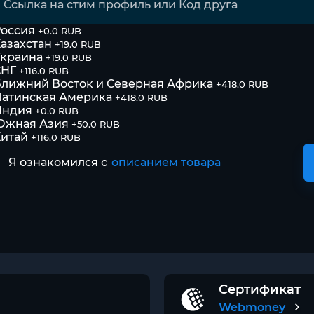
оссия
+0.0 RUB
азахстан
+19.0 RUB
Украина
+19.0 RUB
СНГ
+116.0 RUB
лижний Восток и Северная Африка
+418.0 RUB
атинская Америка
+418.0 RUB
Индия
+0.0 RUB
Южная Азия
+50.0 RUB
итай
+116.0 RUB
Я ознакомился с
описанием товара
Сертификат
Webmoney