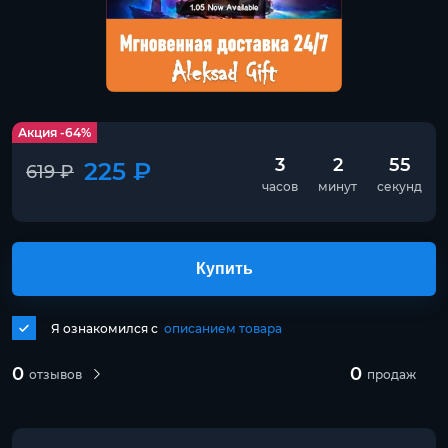
Акция -64%
3
2
55
225 ₽
619 ₽
часов
минут
секунд
Купить
Я ознакомился с
описанием товара
0
0
отзывов
продаж