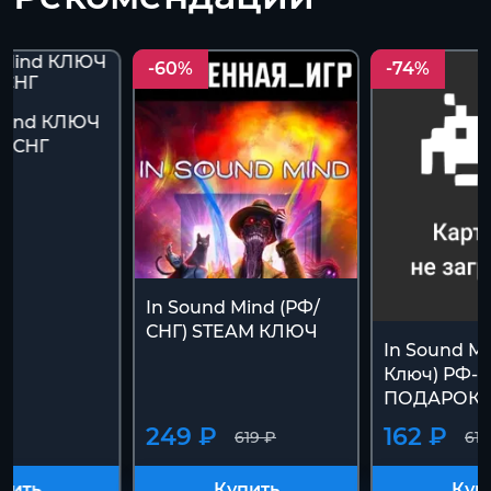
-60%
-74%
 Mind КЛЮЧ
Ф+СНГ
In Sound Mind (РФ/
СНГ) STEAM КЛЮЧ
In Sound M
Ключ) РФ-С
ПОДАРОК
₽
249 ₽
162 ₽
619 ₽
619
пить
Купить
Куп