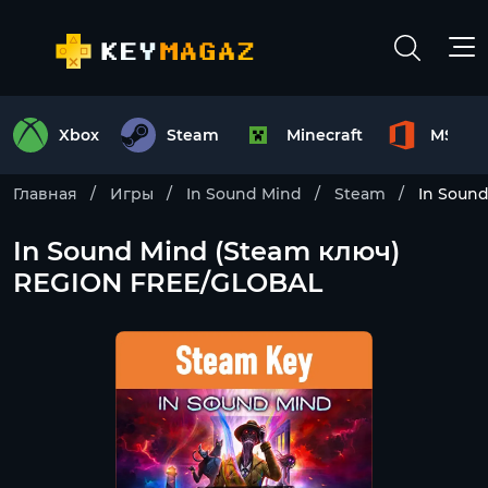
Xbox
Steam
Minecraft
MS Off
Главная
Игры
In Sound Mind
Steam
In Soun
In Sound Mind (Steam ключ)
REGION FREE/GLOBAL