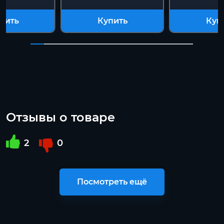
пить
Купить
Куп
Отзывы о товаре
2
0
Посмотреть ещё