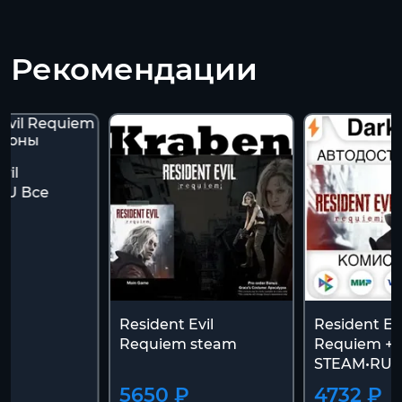
Рекомендации
vil
RU Все
Resident Evil
Resident Evi
Requiem steam
Requiem +
STEAM•RU+
5650 ₽
4732 ₽