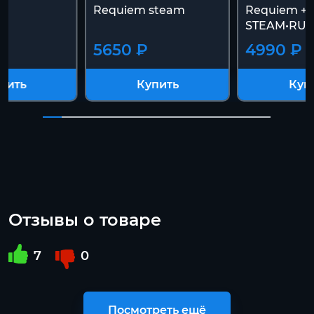
Requiem steam
Requiem +
STEAM•RU+
5650 ₽
4990 ₽
пить
Купить
Куп
Отзывы о товаре
7
0
Посмотреть ещё