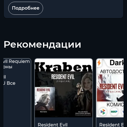
Подробнее
Рекомендации
vil
RU Все
Resident Evil
Resident Evi