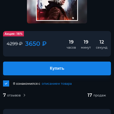
Акция -16%
19
19
12
3650 ₽
4299 ₽
часов
минут
секунд
Купить
Я ознакомился с
описанием товара
7
17
отзывов
продаж