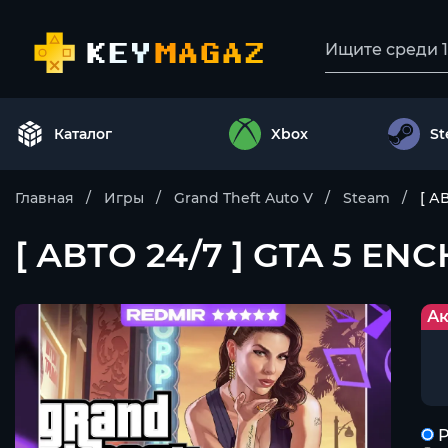
Каталог
Xbox
S
Главная
Игры
Grand Theft Auto V
Steam
[ А
[ АВТО 24/7 ] GTA 5 E
Ак
Р