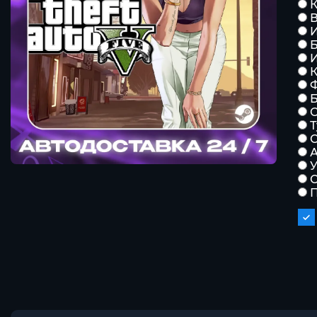
К
К
Б
С