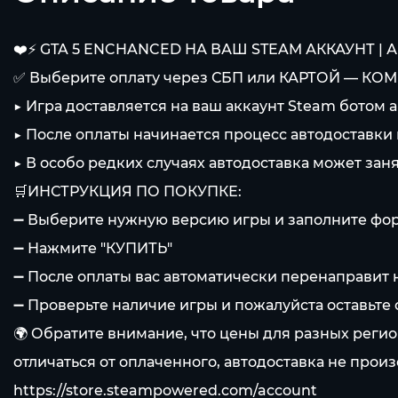
❤️⚡️ GTA 5 ENCHANCED НА ВАШ STEAM АККАУНТ | 
✅ Выберите оплату через СБП или КАРТОЙ — КОМ
▶️ Игра доставляется на ваш аккаунт Steam ботом 
▶️ После оплаты начинается процесс автодоставки
▶️ В особо редких случаях автодоставка может за
🛒ИНСТРУКЦИЯ ПО ПОКУПКЕ:
➖ Выберите нужную версию игры и заполните фо
➖ Нажмите "КУПИТЬ"
➖ После оплаты вас автоматически перенаправит н
➖ Проверьте наличие игры и пожалуйста оставьте о
🌍 Обратите внимание, что цены для разных регио
отличаться от оплаченного, автодоставка не прои
https://store.steampowered.com/account