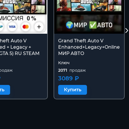
heft Auto V
Grand Theft Auto V
d + Legacy +
Enhanced+Legacy+Online
(GTA 5) RU STEAM
МИР АВТО
Ключ
родаж
2071
продаж
₽
3089 ₽
ть
Купить