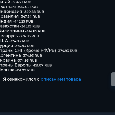
итай
-584.71 RUB
Вьетнам
-634.02 RUB
Индонезия
-540.88 RUB
Бразилия
-347.54 RUB
Индия
-442.25 RUB
азахстан
-345.19 RUB
Филиппины
-414.85 RUB
еларусь
-374.93 RUB
США
-374.93 RUB
Турция
-374.93 RUB
траны СНГ (Кроме РФ/РБ)
-374.93 RUB
Аргентина
-374.93 RUB
Украина
-374.93 RUB
Страны Европы
-151.07 RUB
Польша
-151.07 RUB
Я ознакомился с
описанием товара