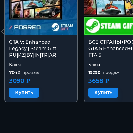
GTA V: Enhanced +
ВСЕ СТРАНЫ+РО
Legacy | Steam Gift
GTA 5 Enhanced+
RU|KZ|BY|IN|TR|AR
ГТА 5
Ключ
Ключ
7042
продаж
19290
продаж
3090 ₽
3658 ₽
Купить
Купить