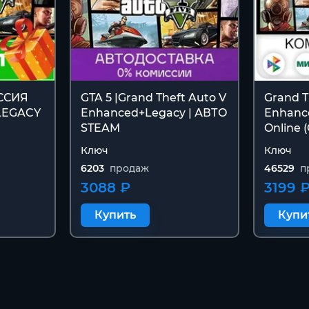
ССИЯ
GTA 5 |Grand Theft Auto V
Grand T
LEGACY
Enhanced+Legacy | АВТО
Enhance
STEAM
Online 
Ключ
Ключ
6203
продаж
46529
п
3088 ₽
3199 
Купить
Купи