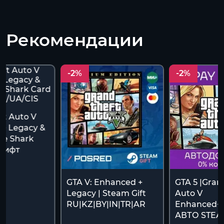
Рекомендации
-2%
-2%
ft Auto V
+ Legacy &
te Shark
огифт
S
GTA V: Enhanced +
GTA 5 |Gran
Legacy | Steam Gift
Auto V
RU|KZ|BY|IN|TR|AR
Enhanced+L
АВТО STEA