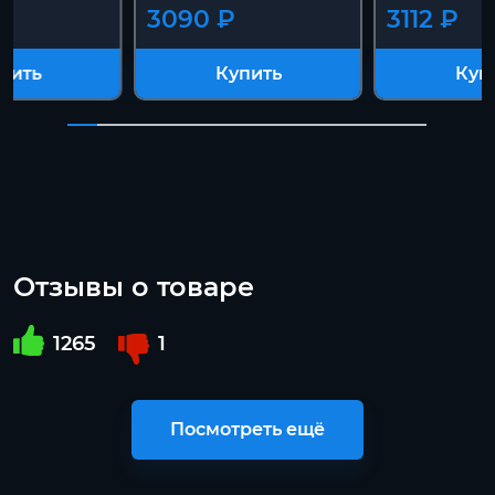
3090 ₽
3112 ₽
пить
Купить
Куп
Отзывы о товаре
1265
1
Посмотреть ещё