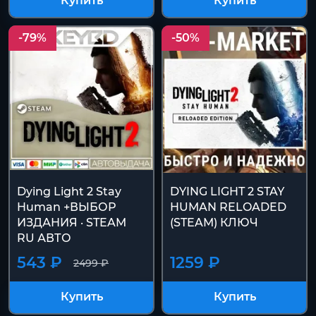
Купить
Купить
-79%
-50%
Dying Light 2 Stay
DYING LIGHT 2 STAY
Human +ВЫБОР
HUMAN RELOADED
ИЗДАНИЯ · STEAM
(STEAM) КЛЮЧ
RU АВТО
543 ₽
1259 ₽
2499 ₽
Купить
Купить