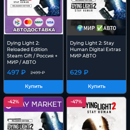
Dying Light 2:
Dying Light 2: Stay
Reloaded Edition
Human Digital Extras
Steam Gift / Россия +
МИР АВТО
МИР / АВТО
497 ₽
629 ₽
2499 ₽
Купить
Купить
-42%
-47%