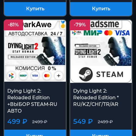
Купить
Купить
-81%
-79%
Dying Light 2:
Dying Light 2:
Reloaded Edition
Reloaded Edition *
+ВЫБОР STEAM•RU
RU/KZ/СНГ/TR/AR
АВТО
499 ₽
549 ₽
2499 ₽
2499 ₽