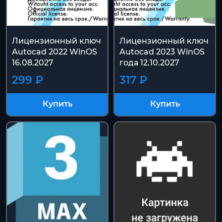
Лицензионный ключ
Лицензионный ключ
Autocad 2022 WinOS
Autocad 2023 WinOS
16.08.2027
года 12.10.2027
299 ₽
317 ₽
Купить
Купить