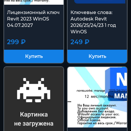
Лицензионный ключ
Ключевые слова:
Revit 2023 WinOS
Autodesk Revit
04.07.2027
2026/25/24/23 1 год
WinOS
299 ₽
249 ₽
Купить
Купить