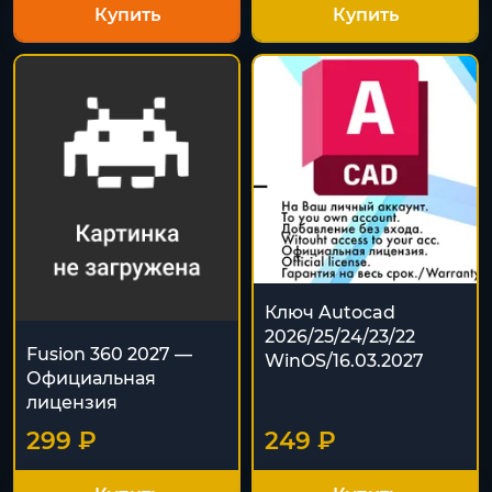
Купить
Купить
Ключ Autocad
2026/25/24/23/22
Fusion 360 2027 —
WinOS/16.03.2027
Официальная
лицензия
299 ₽
249 ₽