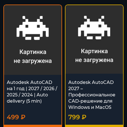
Autodesk AutoCAD
Autodesk AutoCAD
на 1 год | 2027 / 2026 /
2027 –
2025 / 2024 | Auto
Профессиональное
delivery (5 min)
CAD-решение для
Windows и MacOS
499 ₽
799 ₽