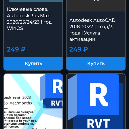
Ключевые слова:
Autodesk 3ds Max
Autodesk AutoCAD
2026/25/24/23 1 год
2018–2027 | 1 год/3
WinOS
года | Услуга
активации
249 ₽
249 ₽
Купить
Купить