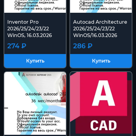
Inventor Pro
Autocad Architecture
2026/25/24/23/22
2026/25/24/23/22
WinOS, 16.03.2026
WinOS/16.03.2026
274 ₽
286 ₽
Купить
Купить