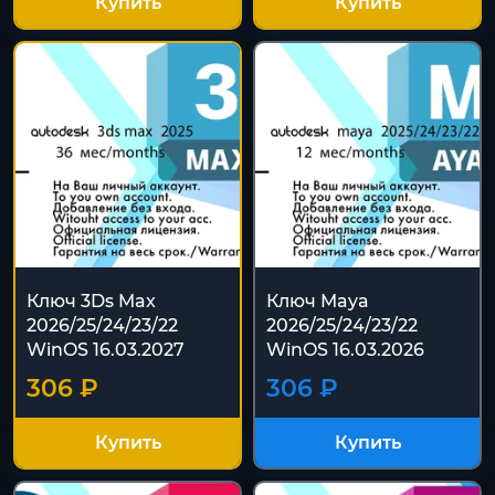
Купить
Купить
Ключ 3Ds Max
Ключ Maya
2026/25/24/23/22
2026/25/24/23/22
WinOS 16.03.2027
WinOS 16.03.2026
306 ₽
306 ₽
Купить
Купить