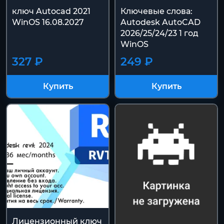
ключ Autocad 2021
Ключевые слова:
WinOS 16.08.2027
Autodesk AutoCAD
2026/25/24/23 1 год
WinOS
327 ₽
249 ₽
Купить
Купить
Лицензионный ключ