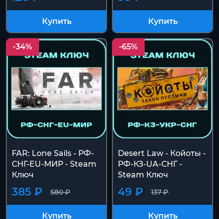
Купить
Купить
-34%
-65%
FAR: Lone Sails - РФ-
Desert Law - Койоты -
СНГ-EU-МИР - Steam
РФ-КЗ-UA-СНГ -
Ключ
Steam Ключ
385 ₽
49 ₽
580 ₽
137 ₽
Купить
Купить