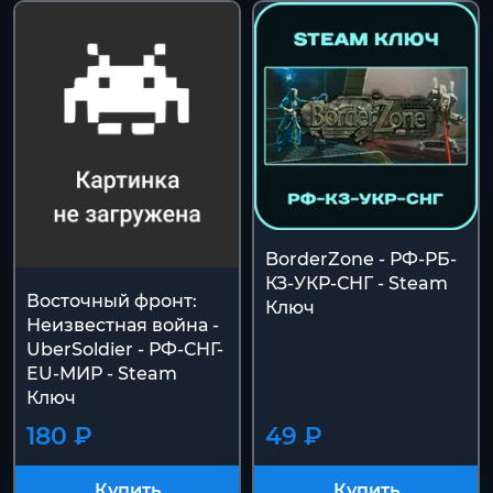
BorderZone - РФ-РБ-
КЗ-УКР-СНГ - Steam
Восточный фронт:
Ключ
Неизвестная война -
UberSoldier - РФ-СНГ-
EU-МИР - Steam
Ключ
180 ₽
49 ₽
Купить
Купить