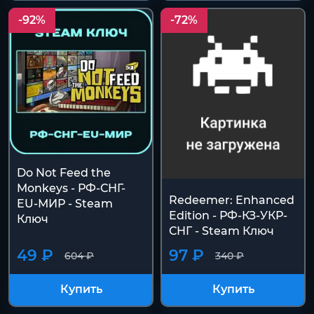
-92%
-72%
Do Not Feed the
Monkeys - РФ-СНГ-
Redeemer: Enhanced
EU-МИР - Steam
Edition - РФ-КЗ-УКР-
Ключ
СНГ - Steam Ключ
49 ₽
97 ₽
604 ₽
340 ₽
Купить
Купить