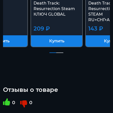
Death Track:
Death Track
Resurrection Steam
Resurrecti
КЛЮЧ GLOBAL
STEAM
RU+СНГ+AS
209 ₽
143 ₽
пить
Купить
Куп
Отзывы о товаре
0
0