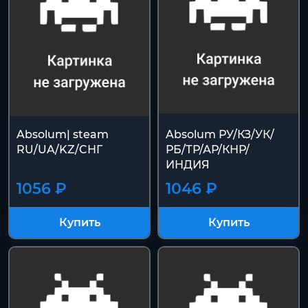
Absolum| steam
Absolum РУ/КЗ/УК/
RU/UA/KZ/CНГ
РБ/ТР/АР/КНР/
ИНДИЯ
1056 ₽
1046 ₽
Купить
Купить