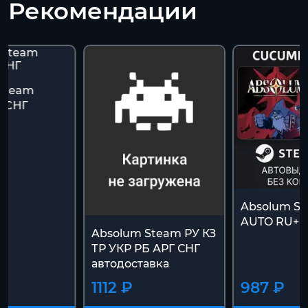
Рекомендации
 steam
/CНГ
Absolum ST
AUTO RU+
Absolum Steam РУ КЗ
ТР УКР РБ АРГ СНГ
автодоставка
1112 ₽
987 ₽