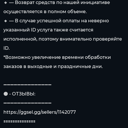
🔸 — Возврат средств по нашей инициативе
осуществляется в полном объеме.
🔸 — В случае успешной оплаты на неверно
указанный ID услуга также считается
исполненной, поэтому внимательно проверяйте
ID.
*Возможно увеличение времени обработки
заказов в выходные и праздничные дни.
➖➖➖➖➖➖➖➖➖➖➖➖➖➖
🟠 - ОТЗЫВЫ:
➖➖➖➖➖➖➖➖➖➖➖➖➖➖
https://ggsel.gg/sellers/1142077
🟰🟰🟰🟰🟰🟰🟰🟰🟰🟰🟰🟰🟰🟰