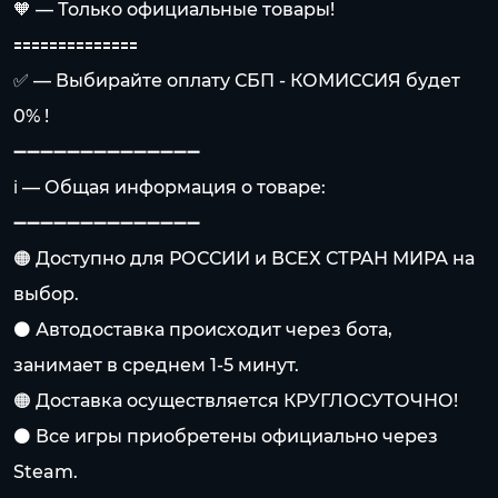
🧡 — Только официальные товары!
🟰🟰🟰🟰🟰🟰🟰🟰🟰🟰🟰🟰🟰🟰
✅ — Выбирайте оплату СБП - КОМИССИЯ будет
0% !
➖➖➖➖➖➖➖➖➖➖➖➖➖➖
ℹ️ — Общая информация о товаре:
➖➖➖➖➖➖➖➖➖➖➖➖➖➖
🟠 Доступно для РОССИИ и ВСЕХ СТРАН МИРА на
выбор.
⚫️ Автодоставка происходит через бота,
занимает в среднем 1-5 минут.
🟠 Доставка осуществляется КРУГЛОСУТОЧНО!
⚫️ Все игры приобретены официально через
Steam.