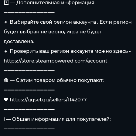
*️⃣ — Дополнительная информация:
➖➖➖➖➖➖➖➖➖➖➖➖➖➖
🔸 Выбирайте свой регион аккаунта . Если регион
будет выбран не верно, игра не будет
доставлена.
🔸 Проверить ваш регион аккаунта можно здесь -
https://store.steampowered.com/account
➖➖➖➖➖➖➖➖➖➖➖➖➖➖
🟠 — С этим товаром обычно покупают:
➖➖➖➖➖➖➖➖➖➖➖➖➖➖
🖤
https://ggsel.gg/sellers/1142077
➖➖➖➖➖➖➖➖➖➖➖➖➖➖
ℹ️ — Общая информация для покупателей:
➖➖➖➖➖➖➖➖➖➖➖➖➖➖