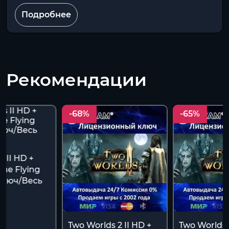
Подробнее
Рекомендации
-68%
-65%
 II HD +
 the Flying
[Ключ/Весь
Two Worlds 2 II HD +
Two Worlds 