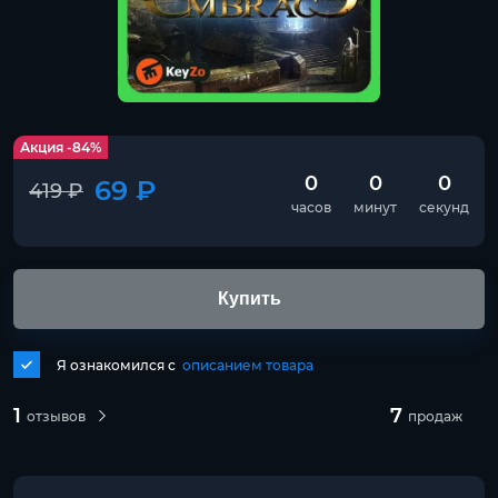
Акция -84%
0
0
0
69 ₽
419 ₽
часов
минут
секунд
Купить
Я ознакомился с
описанием товара
1
7
отзывов
продаж