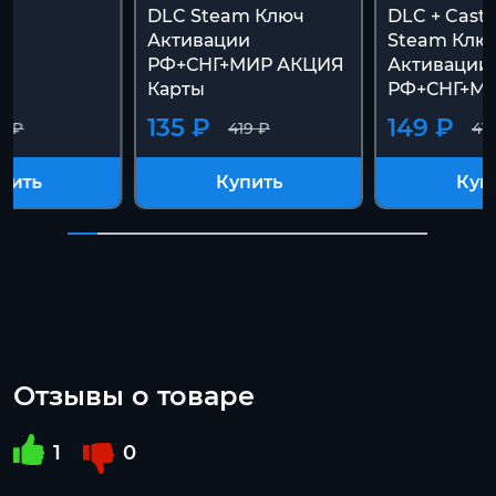
DLC Steam Ключ
DLC + Castl
Активации
Steam Клю
РФ+СНГ+МИР АКЦИЯ
Активации
Карты
РФ+СНГ+М
135 ₽
149 ₽
9 ₽
419 ₽
41
пить
Купить
Куп
Отзывы о товаре
1
0