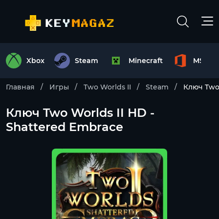
Xbox
Steam
Minecraft
MS Off
Главная
Игры
Two Worlds II
Steam
Ключ Two 
Ключ Two Worlds II HD -
Shattered Embrace