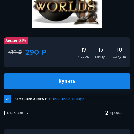
Акция -31%
17
17
9
290 ₽
419 ₽
часов
минут
секунд
Купить
Я ознакомился с
описанием товара
1
2
отзывов
продаж