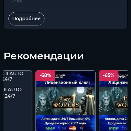
Free)
Подробнее
Рекомендации
-68%
-65%
s II AUTO
T 24/7