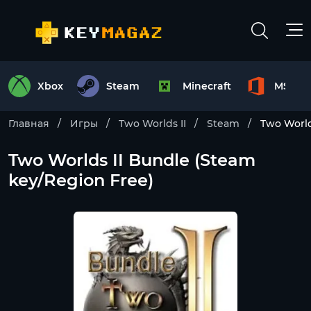
Xbox
Steam
Minecraft
MS Off
Главная
Игры
Two Worlds II
Steam
Two World
Two Worlds II Bundle (Steam
key/Region Free)