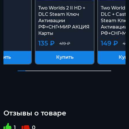
Two Worlds 2 II HD +
Two Worlds 
DLC Steam Ключ
DLC + Castl
Активации
Steam Клю
РФ+СНГ+МИР АКЦИЯ
Активации
Карты
РФ+СНГ+М
135 ₽
149 ₽
419 ₽
41
пить
Купить
Куп
Отзывы о товаре
1
0