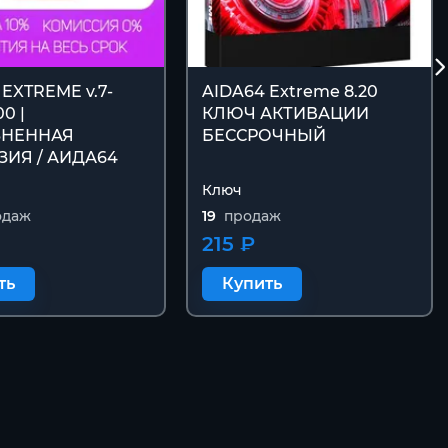
 EXTREME v.7-
AIDA64 Extreme 8.20
00 |
КЛЮЧ АКТИВАЦИИ
НЕННАЯ
БЕССРОЧНЫЙ
ИЯ / АИДА64
Ключ
одаж
19
продаж
215 ₽
ть
Купить