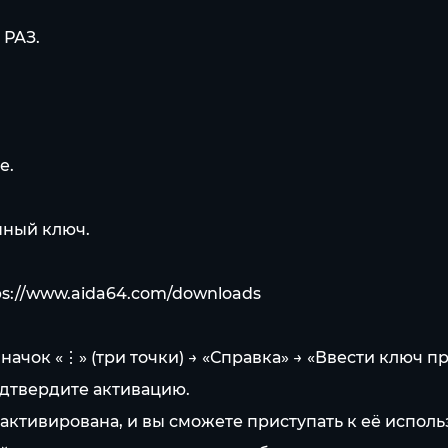
РАЗ.
е.
нный ключ.
ps://www.aida64.com/downloads
ачок «⋮» (три точки) → «Справка» → «Ввести ключ про
одтвердите активацию.
активирована, и вы сможете приступать к её испол