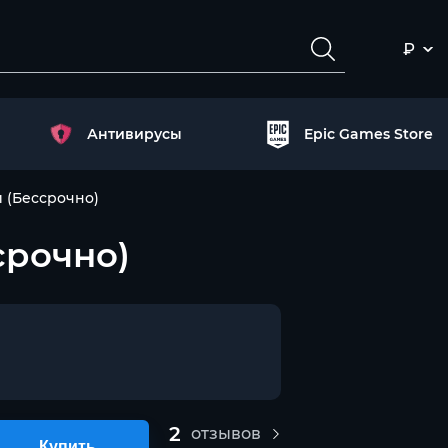
₽
Антивирусы
Epic Games Store
и (Бессрочно)
срочно)
2
отзывов
Купить