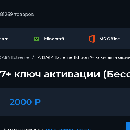
team
Minecraft
MS Office
DA64 Extreme
AIDA64 Extreme Edition 7+ ключ активаци
 7+ ключ активации (Бес
2000 ₽
Я ознакомился с
описанием товара