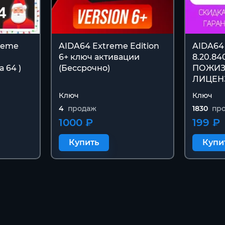
reme
AIDA64 Extreme Edition
AIDA64
6+ ключ активации
8.20.84
 64 )
(Бессрочно)
ПОЖИЗ
ЛИЦЕНЗ
Ключ
Ключ
4
продаж
1830
пр
1000 ₽
199 ₽
Купить
Купи