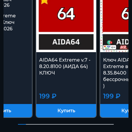
xtreme
| Ключ
 2026
AIDA64 Extreme v.7 -
Ключ AIDA
8.20.8100 (АИДА 64)
Extreme ве
КЛЮЧ
8.35.8400
бессрочный
)
199 ₽
199 ₽
пить
Купить
Куп