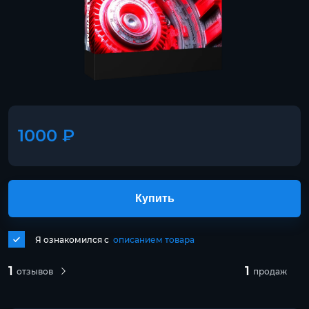
1000 ₽
Купить
Я ознакомился с
описанием товара
1
1
отзывов
продаж