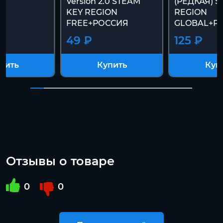
Version 2.0 STEAM
(РЕДКАЯ) S
KEY REGION
REGION
FREE+РОССИЯ
GLOBAL+Р
49 ₽
125 ₽
пить
Купить
Куп
Отзывы о товаре
0
0