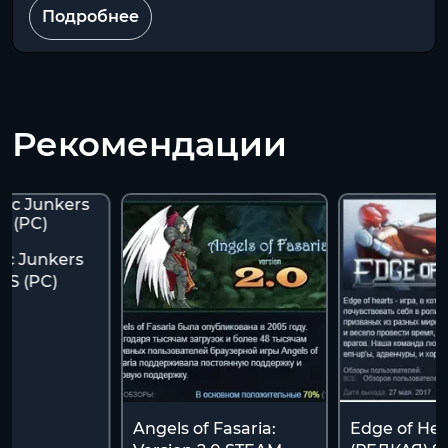
Подробнее
Рекомендации
ic Junkers
ES (PC)
Angels of Fasaria:
Edge of Hea