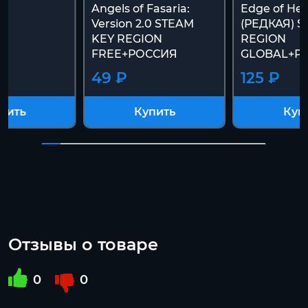
Angels of Fasaria:
Edge of Hea
Version 2.0 STEAM
(РЕДКАЯ) S
KEY REGION
REGION
FREE+РОССИЯ
GLOBAL+Р
49 ₽
125 ₽
пить
Купить
Куп
Отзывы о товаре
0
0