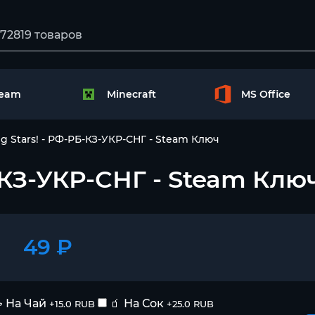
team
Minecraft
MS Office
g Stars! - РФ-РБ-КЗ-УКР-СНГ - Steam Ключ
Б-КЗ-УКР-СНГ - Steam Клю
49 ₽
 На Чай
🧃 На Сок
+15.0 RUB
+25.0 RUB