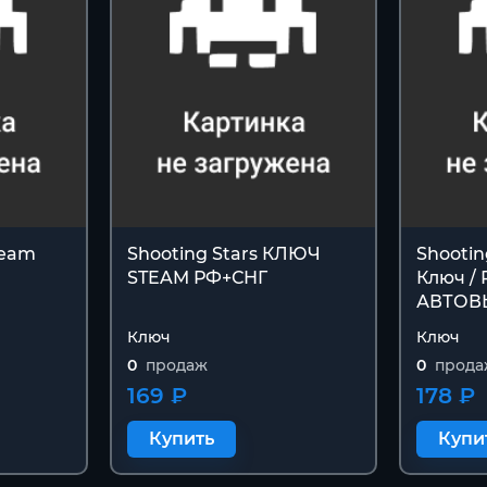
team
Shooting Stars КЛЮЧ
Shootin
STEAM РФ+СНГ
Ключ / 
АВТОВ
Ключ
Ключ
0
продаж
0
прода
169 ₽
178 ₽
Купить
Купи