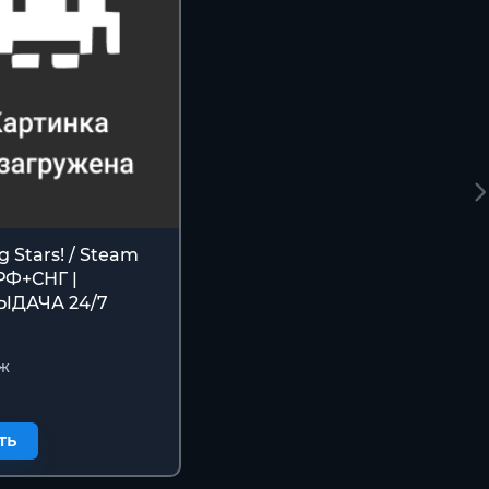
g Stars! / Steam
РФ+СНГ |
ЫДАЧА 24/7
ж
ть