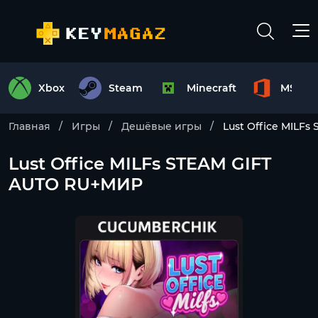
Xbox
Steam
Minecraft
MS Off
Главная
Игры
Дешёвые игры
Lust Office MILF
Lust Office MILFs STEAM GIFT
AUTO RU+МИР