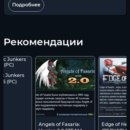
Подробнее
Рекомендации
ic Junkers
ES (PC)
Angels of Fasaria:
Edge of Hea