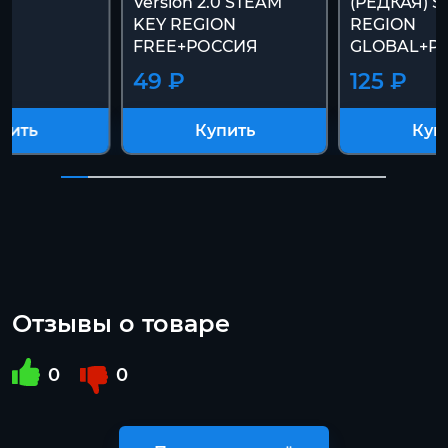
Version 2.0 STEAM
(РЕДКАЯ) S
KEY REGION
REGION
FREE+РОССИЯ
GLOBAL+Р
49 ₽
125 ₽
пить
Купить
Куп
Отзывы о товаре
0
0