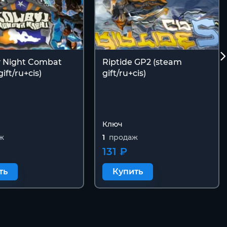
 Night Combat
Riptide GP2 (steam
ift/ru+cis)
gift/ru+cis)
Ключ
ж
1
продаж
131 ₽
ть
Купить