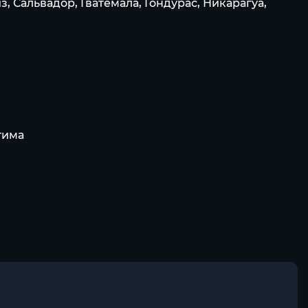
, Сальвадор, Гватемала, Гондурас, Никарагуа,
тима