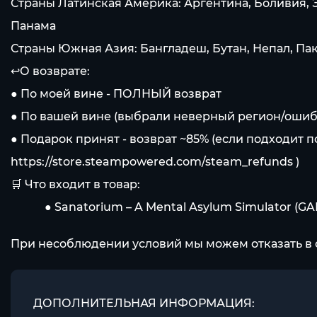
Страны Латинская Америка: Аргентина, Боливия, Эк
Панама
Страны Южная Азия: Бангладеш, Бутан, Непал, Па
↩️О возврате:
● По моей вине - ПОЛНЫЙ возврат
● По вашей вине (выбрали неверный регион/ошибли
● Подарок принят - возврат ~85% (если подходит 
https://store.steampowered.com/steam_refunds
)
🛒 Что входит в товар:
⠀⠀⠀⠀● Sanatorium – A Mental Asylum Simulator (G
При несоблюдении условий мы можем отказать в 
ДОПОЛНИТЕЛЬНАЯ ИНФОРМАЦИЯ: