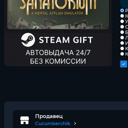
Р
К
Б
Л
К
Продавец
Cucumberchik