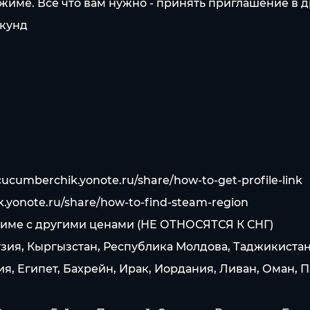
име. Все что вам нужно - принять приглашение в др
екунд
/cucumberchik.yonote.ru/share/how-to-get-profile-link
k.yonote.ru/share/how-to-find-steam-region
 стиме c другими ценами (НЕ ОТНОСЯТСЯ К СНГ)
узия, Кыргызстан, Республика Молдова, Таджикистан
, Египет, Бахрейн, Ирак, Иордания, Ливан, Оман, П