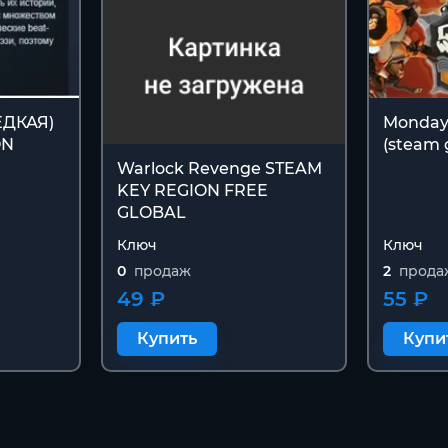
РЕДКАЯ)
Monday
ON
(steam g
Warlock Revenge STEAM
KEY REGION FREE
GLOBAL
Ключ
Ключ
0
продаж
2
прода
49 ₽
55 ₽
Купить
Купи