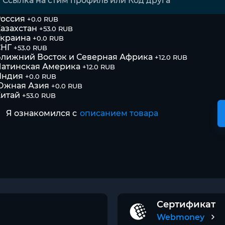
оссия
+0.0 RUB
азахстан
+53.0 RUB
Украина
+0.0 RUB
СНГ
+53.0 RUB
лижний Восток и Северная Африка
+12.0 RUB
атинская Америка
+12.0 RUB
Индия
+0.0 RUB
Южная Азия
+0.0 RUB
итай
+53.0 RUB
Я ознакомился с
описанием товара
Сертификат
Webmoney