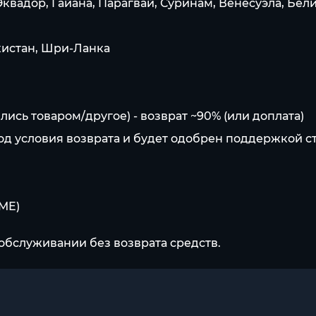
вадор, Гайана, Парагвай, Суринам, Венесуэла, Белиз
кистан, Шри-Ланка
сь товаром/другое) - возврат ~90% (или доплата)
под условия возврата и будет одобрен поддержкой с
AME)
обслуживании без возврата средств.