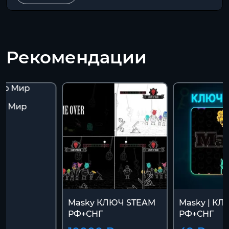
Рекомендации
то Мир
Masky КЛЮЧ STEAM
Masky | К
РФ+СНГ
РФ+СНГ