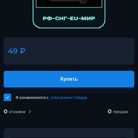
49 ₽
Купить
Я ознакомился с
описанием товара
0
0
отзывов
продаж