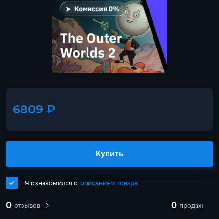
6809 ₽
Купить
Я ознакомился с
описанием товара
0
0
отзывов
продаж