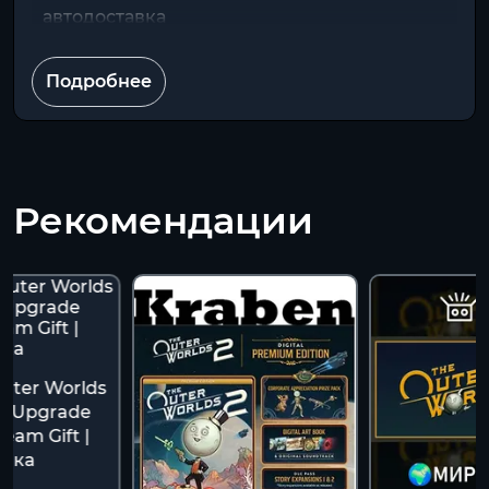
автодоставка
Подробнее
Рекомендации
uter Worlds
m Upgrade
team Gift |
авка