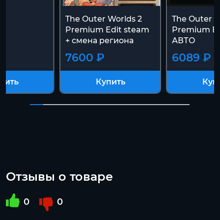
The Outer Worlds 2
The Outer W
Premium Edit steam
Premium Ed
+ смена региона
АВТО
₽
7600 ₽
6089 ₽
пить
Купить
Куп
Отзывы о товаре
0
0