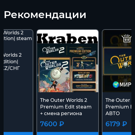
Рекомендации
 Worlds 2
dition|
/KZ/CНГ
The Outer Worlds 2
The Outer W
Premium Edit steam
Premium Ed
+ смена региона
АВТО
7600 ₽
6179 ₽