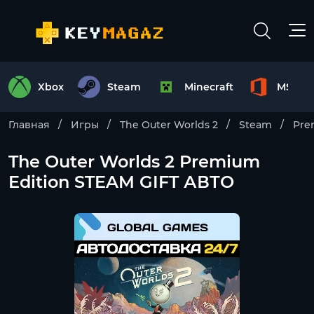
Xbox
Steam
Minecraft
MS Off
Главная
Игры
The Outer Worlds 2
Steam
Pre
The Outer Worlds 2 Premium
Edition STEAM GIFT АВТО