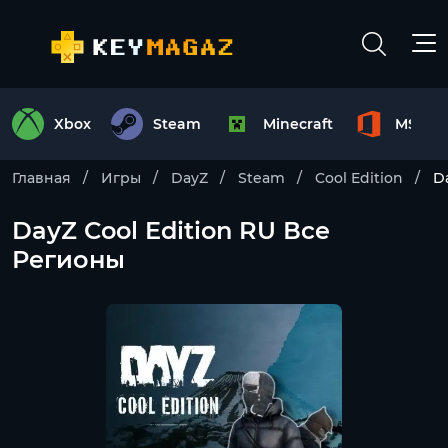
Xbox
Steam
Minecraft
MS Off
Главная
Игры
DayZ
Steam
Cool Edition
D
DayZ Cool Edition RU Все
Регионы