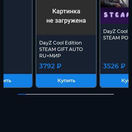
DayZ Cool Ed
STEAM РО
DayZ Cool Edition
STEAM GIFT AUTO
RU+МИР
3792 ₽
3526 ₽
пить
Купить
Куп