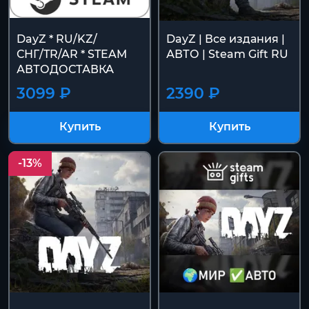
DayZ * RU/KZ/
DayZ | Все издания |
СНГ/TR/AR * STEAM
АВТО | Steam Gift RU
АВТОДОСТАВКА
3099 ₽
2390 ₽
Купить
Купить
-13%