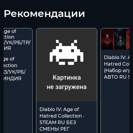
Рекомендации
Diablo IV: A
 Age of
Hatred Colle
lection
(Набор игр
/КЗ/УК/РБ/
АВТО RU S
Р/ИНДИЯ
Diablo IV: Age of
Hatred Collection ·
STEAM RU БЕЗ
СМЕНЫ РЕГ