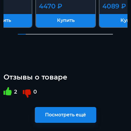
4470 ₽
4089 ₽
пить
Купить
Куп
Отзывы о товаре
2
0
Посмотреть ещё