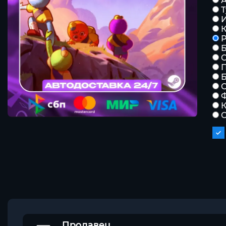
К
Р
С
Б
К
Продавец