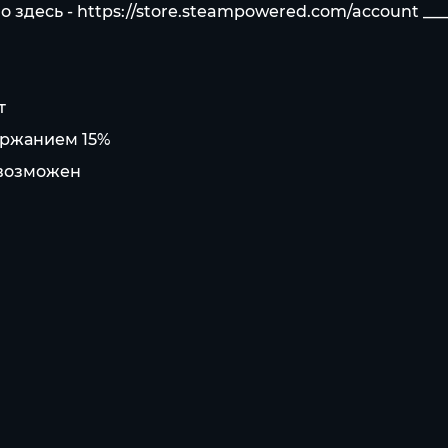
о здесь -
https://store.steampowered.com/account
___
т
ержанием 15%
евозможен