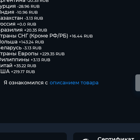
Аргентина
-20.35 RUB
Турция
-28.96 RUB
Индия
-10.96 RUB
азахстан
-3.13 RUB
оссия
+0.0 RUB
Бразилия
+20.35 RUB
траны СНГ (Кроме РФ/РБ)
+16.44 RUB
Польша
+143.24 RUB
еларусь
-3.13 RUB
Страны Европы
+229.35 RUB
Филиппины
+3.13 RUB
итай
+35.22 RUB
США
+219.17 RUB
Я ознакомился с
описанием товара
Сертификат