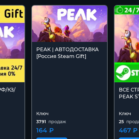
PEAK | АВТОДОСТАВКА
[Россия Steam Gift]
РФ/КЗ/
ВСЕ С
PEAK S
Ключ
Ключ
3791
продаж
25
прод
164 ₽
467 ₽