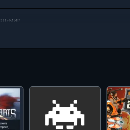
O RU+МИР