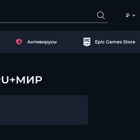
₽
Антивирусы
Epic Games Store
 RU+МИР