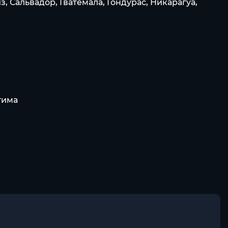
, Сальвадор, Гватемала, Гондурас, Никарагуа,
тима