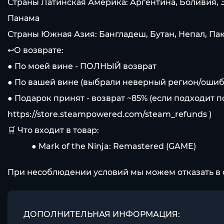
Страны Латинская Америка: Аргентина, Боливия, Эк
Панама
Страны Южная Азия: Бангладеш, Бутан, Непал, Па
↩️О возврате:
● По моей вине - ПОЛНЫЙ возврат
● По вашей вине (выбрали неверный регион/ошибли
● Подарок принят - возврат ~85% (если подходит 
https://store.steampowered.com/steam_refunds
)
🛒 Что входит в товар:
⠀⠀⠀⠀● Mark of the Ninja: Remastered (GAME)
При несоблюдении условий мы можем отказать в 
ДОПОЛНИТЕЛЬНАЯ ИНФОРМАЦИЯ: