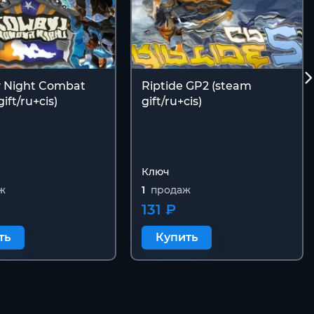
 Night Combat
Riptide GP2 (steam
ift/ru+cis)
gift/ru+cis)
Ключ
ж
1
продаж
131 ₽
ть
Купить