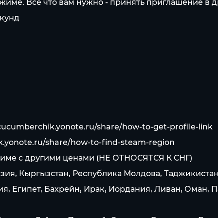
име. Все что вам нужно - принять приглашение в др
екунд
/cucumberchik.yonote.ru/share/how-to-get-profile-link
k.yonote.ru/share/how-to-find-steam-region
 стиме c другими ценами (НЕ ОТНОСЯТСЯ К СНГ)
узия, Кыргызстан, Республика Молдова, Таджикистан
, Египет, Бахрейн, Ирак, Иордания, Ливан, Оман, П