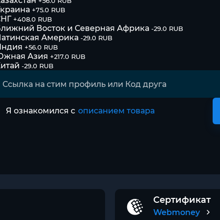
азахстан
+56.0 RUB
Украина
+75.0 RUB
СНГ
+408.0 RUB
лижний Восток и Северная Африка
-29.0 RUB
атинская Америка
-29.0 RUB
Индия
+56.0 RUB
Южная Азия
+217.0 RUB
итай
-29.0 RUB
Я ознакомился с
описанием товара
Сертификат
Webmoney