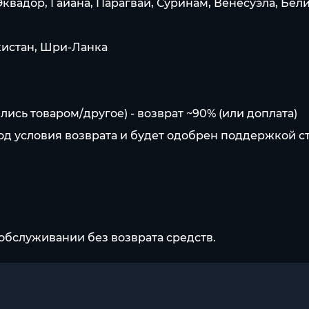
вадор, Гайана, Парагвай, Суринам, Венесуэла, Белиз
кистан, Шри-Ланка
сь товаром/другое) - возврат ~90% (или доплата)
под условия возврата и будет одобрен поддержкой с
обслуживании без возврата средств.