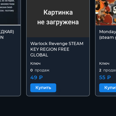
РЕДКАЯ)
Monday
ON
(steam g
Warlock Revenge STEAM
KEY REGION FREE
GLOBAL
Ключ
Ключ
0
продаж
2
прода
49 ₽
55 ₽
Купить
Купи