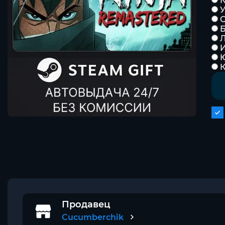
К
Б
Л
К
Продавец
Cucumberchik