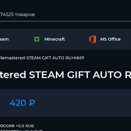
team
Minecraft
MS Office
ja Remastered STEAM GIFT AUTO RU+МИР
astered STEAM GIFT AUTO
420 ₽
оссия
+0.0 RUB