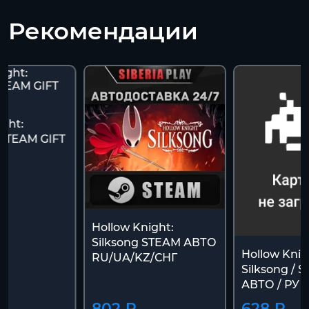
Рекомендации
ight:
- STEAM GIFT
Hollow Knight:
Silksong STEAM АВТО
Hollow Knig
RU/UA/KZ/СНГ
Silksong / 
АВТО / РУ 
802 ₽
628 ₽