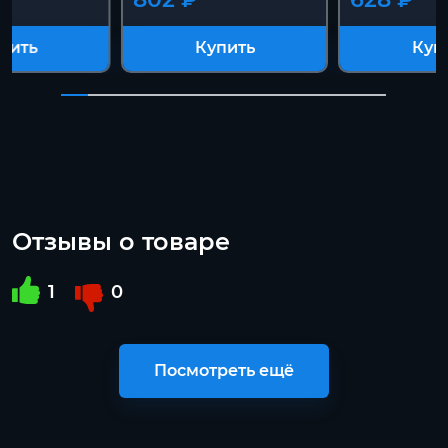
пить
Купить
Куп
Отзывы о товаре
1
0
Посмотреть ещё