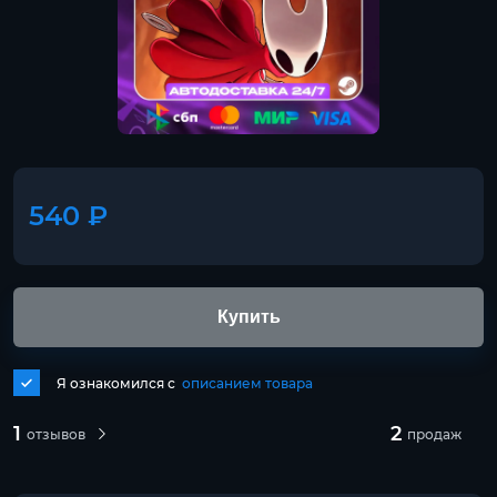
540 ₽
Купить
Я ознакомился с
описанием товара
1
2
отзывов
продаж