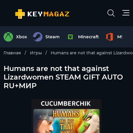
Xbox
Steam
Minecraft
MS Off
Главная
Игры
Humans are not that against Lizard
Humans are not that against
Lizardwomen STEAM GIFT AUTO
RU+МИР