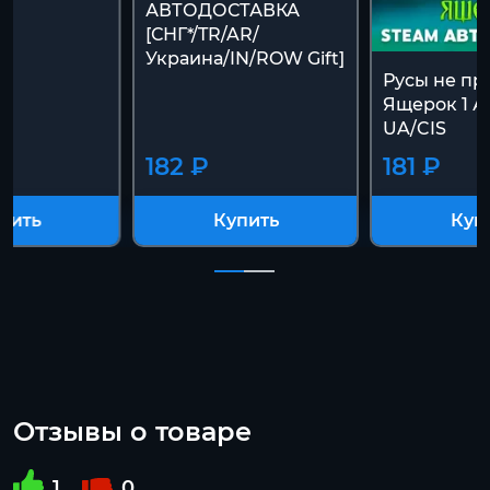
АВТОДОСТАВКА
[СНГ*/TR/AR/
Украина/IN/ROW Gift]
Русы не пр
Ящерок 1 А
UA/CIS
182 ₽
181 ₽
пить
Купить
Куп
Отзывы о товаре
1
0