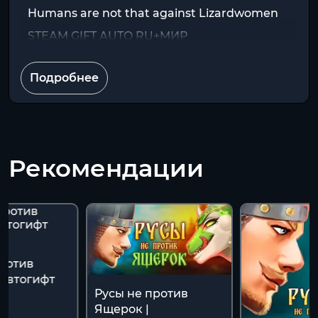
Humans are not that against Lizardwomen
STEAM GIFT AUTO RU+МИР
Подробнее
Рекомендации
против
 Автогифт
Русы не против
Ящерок |