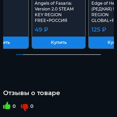
Angels of Fasaria:
Edge of Hea
Version 2.0 STEAM
(РЕДКАЯ) S
KEY REGION
REGION
FREE+РОССИЯ
GLOBAL+Р
49 ₽
125 ₽
пить
Купить
Куп
Отзывы о товаре
0
0